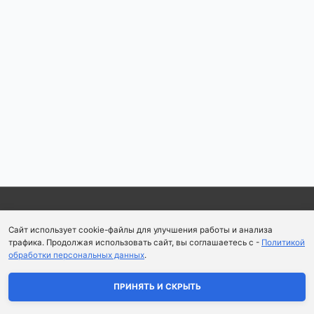
по
записям
Copyright © 2026
Школа парфюмерного искусства и
Сайт использует cookie-файлы для улучшения работы и анализа
аромапсихологии Aromaobraz School
трафика. Продолжая использовать сайт, вы соглашаетесь с -
Политикой
обработки персональных данных
.
Политика конфиденциальности
|
Пользовательское
соглашение
ПРИНЯТЬ И СКРЫТЬ