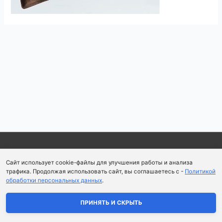
Навигация
по
записям
Copyright © 2026
Школа парфюмерного искусства и
Сайт использует cookie-файлы для улучшения работы и анализа
аромапсихологии Aromaobraz School
трафика. Продолжая использовать сайт, вы соглашаетесь с -
Политикой
обработки персональных данных
.
Политика конфиденциальности
|
Пользовательское
соглашение
ПРИНЯТЬ И СКРЫТЬ