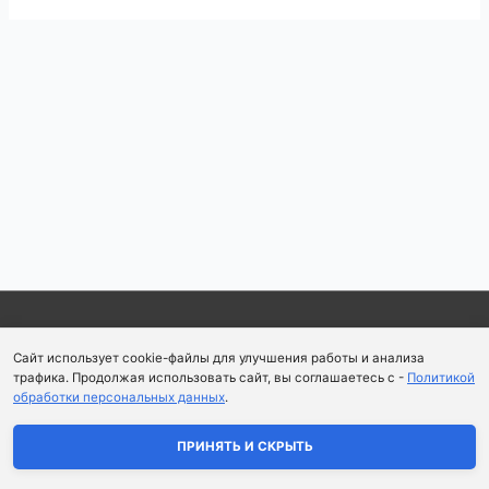
Навигация
по
записям
Copyright © 2026
Школа парфюмерного искусства и
Сайт использует cookie-файлы для улучшения работы и анализа
аромапсихологии Aromaobraz School
трафика. Продолжая использовать сайт, вы соглашаетесь с -
Политикой
обработки персональных данных
.
Политика конфиденциальности
|
Пользовательское
соглашение
ПРИНЯТЬ И СКРЫТЬ