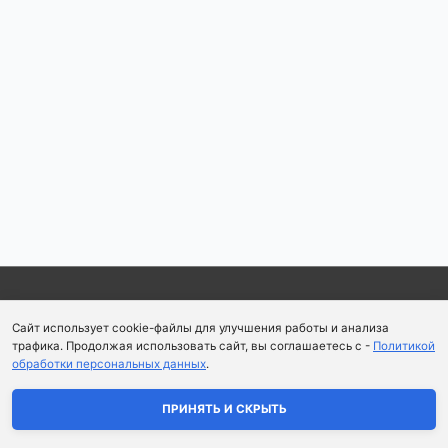
Навигация
по
записям
Copyright © 2026
Школа парфюмерного искусства и
Сайт использует cookie-файлы для улучшения работы и анализа
аромапсихологии Aromaobraz School
трафика. Продолжая использовать сайт, вы соглашаетесь с -
Политикой
обработки персональных данных
.
Политика конфиденциальности
|
Пользовательское
соглашение
ПРИНЯТЬ И СКРЫТЬ