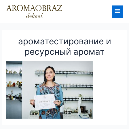
Перейти
к
Глав
содержимому
мен
ароматестирование и
ресурсный аромат