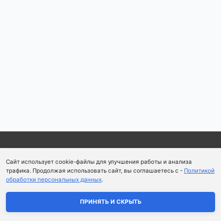
по
записям
Copyright © 2026
Школа парфюмерного искусства и
Сайт использует cookie-файлы для улучшения работы и анализа
аромапсихологии Aromaobraz School
трафика. Продолжая использовать сайт, вы соглашаетесь с -
Политикой
обработки персональных данных
.
Политика конфиденциальности
|
Пользовательское
соглашение
ПРИНЯТЬ И СКРЫТЬ