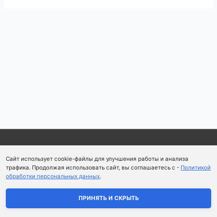
Навигация
по
записям
Copyright © 2026
Школа парфюмерного искусства и
Сайт использует cookie-файлы для улучшения работы и анализа
аромапсихологии Aromaobraz School
трафика. Продолжая использовать сайт, вы соглашаетесь с -
Политикой
обработки персональных данных
.
Политика конфиденциальности
|
Пользовательское
соглашение
ПРИНЯТЬ И СКРЫТЬ