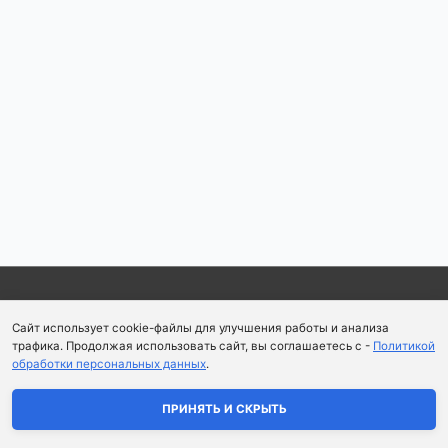
по
записям
Copyright © 2026
Школа парфюмерного искусства и
Сайт использует cookie-файлы для улучшения работы и анализа
аромапсихологии Aromaobraz School
трафика. Продолжая использовать сайт, вы соглашаетесь с -
Политикой
обработки персональных данных
.
Политика конфиденциальности
|
Пользовательское
соглашение
ПРИНЯТЬ И СКРЫТЬ