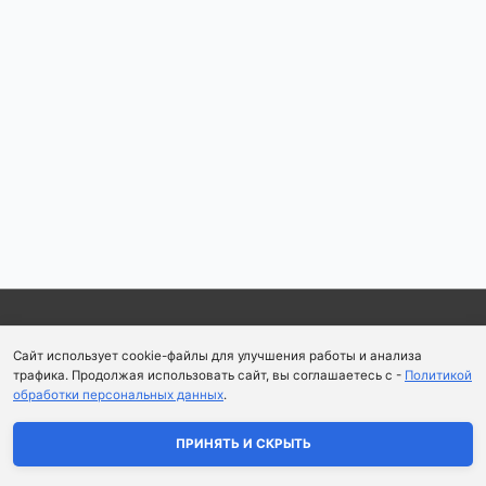
по
записям
Copyright © 2026
Школа парфюмерного искусства и
Сайт использует cookie-файлы для улучшения работы и анализа
аромапсихологии Aromaobraz School
трафика. Продолжая использовать сайт, вы соглашаетесь с -
Политикой
обработки персональных данных
.
Политика конфиденциальности
|
Пользовательское
соглашение
ПРИНЯТЬ И СКРЫТЬ