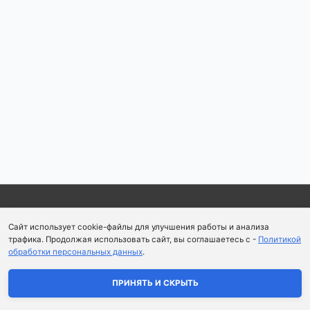
Copyright © 2026
Школа парфюмерного искусства и
Сайт использует cookie-файлы для улучшения работы и анализа
аромапсихологии Aromaobraz School
трафика. Продолжая использовать сайт, вы соглашаетесь с -
Политикой
обработки персональных данных
.
Политика конфиденциальности
|
Пользовательское
соглашение
ПРИНЯТЬ И СКРЫТЬ