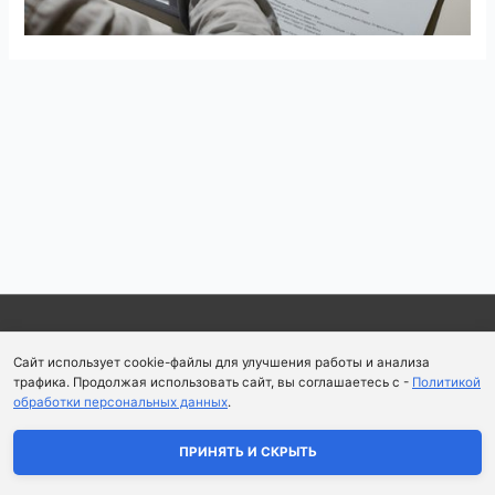
Навигация
по
записям
Copyright © 2026
Школа парфюмерного искусства и
Сайт использует cookie-файлы для улучшения работы и анализа
аромапсихологии Aromaobraz School
трафика. Продолжая использовать сайт, вы соглашаетесь с -
Политикой
обработки персональных данных
.
Политика конфиденциальности
|
Пользовательское
соглашение
ПРИНЯТЬ И СКРЫТЬ