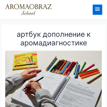
Перейти
к
Глав
содержимому
мен
артбук дополнение к
аромадиагностике