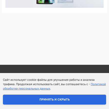
Навигация
по
записям
Copyright © 2026
Школа парфюмерного искусства и
Сайт использует cookie-файлы для улучшения работы и анализа
аромапсихологии Aromaobraz School
трафика. Продолжая использовать сайт, вы соглашаетесь с -
Политикой
обработки персональных данных
.
Политика конфиденциальности
|
Пользовательское
соглашение
ПРИНЯТЬ И СКРЫТЬ