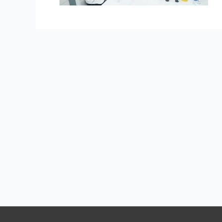
Навигация
по
записям