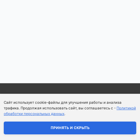
по
записям
Copyright © 2026
Школа парфюмерного искусства и
Сайт использует cookie-файлы для улучшения работы и анализа
аромапсихологии Aromaobraz School
трафика. Продолжая использовать сайт, вы соглашаетесь с -
Политикой
обработки персональных данных
.
Политика конфиденциальности
|
Пользовательское
соглашение
ПРИНЯТЬ И СКРЫТЬ