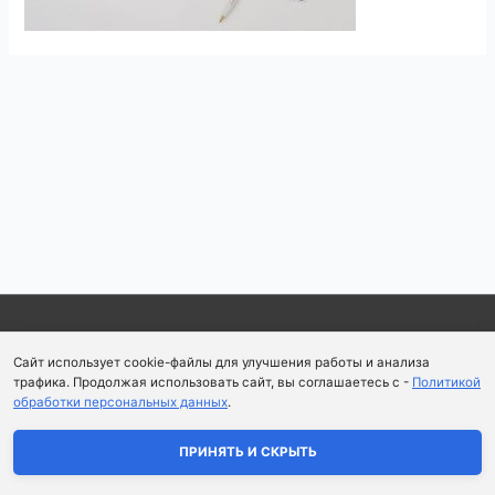
Навигация
по
записям
Copyright © 2026
Школа парфюмерного искусства и
Сайт использует cookie-файлы для улучшения работы и анализа
аромапсихологии Aromaobraz School
трафика. Продолжая использовать сайт, вы соглашаетесь с -
Политикой
обработки персональных данных
.
Политика конфиденциальности
|
Пользовательское
соглашение
ПРИНЯТЬ И СКРЫТЬ