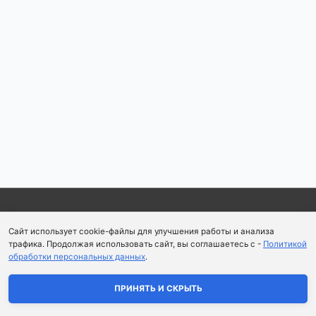
по
записям
Copyright © 2026
Школа парфюмерного искусства и
Сайт использует cookie-файлы для улучшения работы и анализа
аромапсихологии Aromaobraz School
трафика. Продолжая использовать сайт, вы соглашаетесь с -
Политикой
обработки персональных данных
.
Политика конфиденциальности
|
Пользовательское
соглашение
ПРИНЯТЬ И СКРЫТЬ