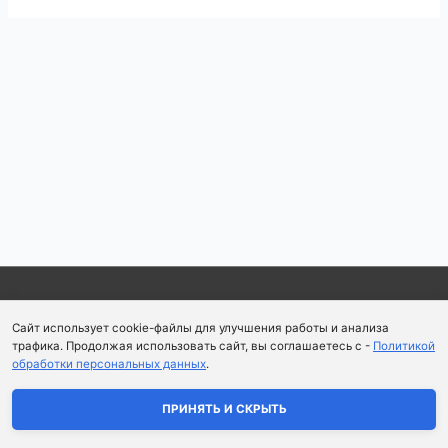
Навигация
по
записям
Copyright © 2026
Школа парфюмерного искусства и
Сайт использует cookie-файлы для улучшения работы и анализа
аромапсихологии Aromaobraz School
трафика. Продолжая использовать сайт, вы соглашаетесь с -
Политикой
обработки персональных данных
.
Политика конфиденциальности
|
Пользовательское
соглашение
ПРИНЯТЬ И СКРЫТЬ