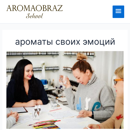
Перейти
к
Глав
содержимому
мен
ароматы своих эмоций