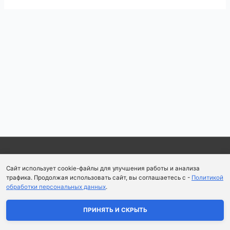
Навигация
по
записям
Copyright © 2026
Школа парфюмерного искусства и
Сайт использует cookie-файлы для улучшения работы и анализа
аромапсихологии Aromaobraz School
трафика. Продолжая использовать сайт, вы соглашаетесь с -
Политикой
обработки персональных данных
.
Политика конфиденциальности
|
Пользовательское
соглашение
ПРИНЯТЬ И СКРЫТЬ