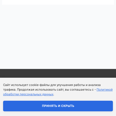
Навигация
по
записям
Copyright © 2026
Школа парфюмерного искусства и
Сайт использует cookie-файлы для улучшения работы и анализа
аромапсихологии Aromaobraz School
трафика. Продолжая использовать сайт, вы соглашаетесь с -
Политикой
обработки персональных данных
.
Политика конфиденциальности
|
Пользовательское
соглашение
ПРИНЯТЬ И СКРЫТЬ