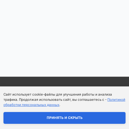
по
записям
Copyright © 2026
Школа парфюмерного искусства и
Сайт использует cookie-файлы для улучшения работы и анализа
аромапсихологии Aromaobraz School
трафика. Продолжая использовать сайт, вы соглашаетесь с -
Политикой
обработки персональных данных
.
Политика конфиденциальности
|
Пользовательское
соглашение
ПРИНЯТЬ И СКРЫТЬ