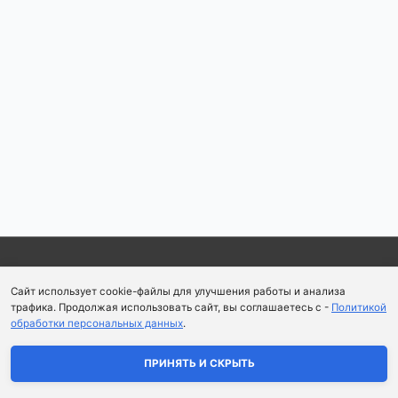
по
записям
Copyright © 2026
Школа парфюмерного искусства и
Сайт использует cookie-файлы для улучшения работы и анализа
аромапсихологии Aromaobraz School
трафика. Продолжая использовать сайт, вы соглашаетесь с -
Политикой
обработки персональных данных
.
Политика конфиденциальности
|
Пользовательское
соглашение
ПРИНЯТЬ И СКРЫТЬ