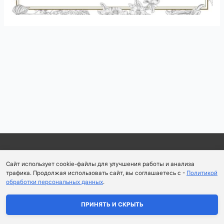
Навигация
по
записям
Copyright © 2026
Школа парфюмерного искусства и
Сайт использует cookie-файлы для улучшения работы и анализа
аромапсихологии Aromaobraz School
трафика. Продолжая использовать сайт, вы соглашаетесь с -
Политикой
обработки персональных данных
.
Политика конфиденциальности
|
Пользовательское
соглашение
ПРИНЯТЬ И СКРЫТЬ