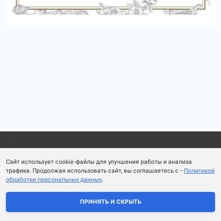
Навигация
по
записям
Copyright © 2026
Школа парфюмерного искусства и
Сайт использует cookie-файлы для улучшения работы и анализа
аромапсихологии Aromaobraz School
трафика. Продолжая использовать сайт, вы соглашаетесь с -
Политикой
обработки персональных данных
.
Политика конфиденциальности
|
Пользовательское
соглашение
ПРИНЯТЬ И СКРЫТЬ