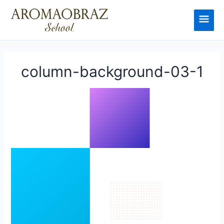
Перейти
к
Глав
содержимому
мен
column-background-03-1