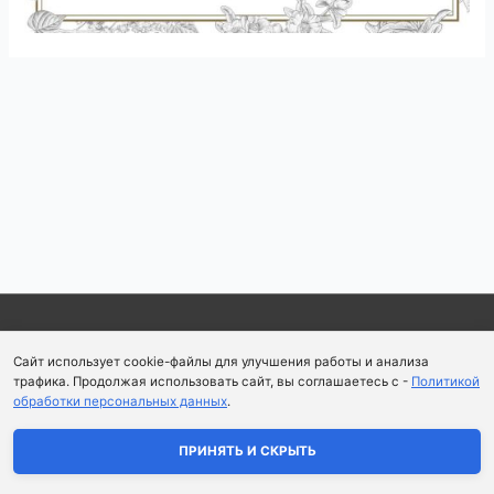
Навигация
по
записям
Copyright © 2026
Школа парфюмерного искусства и
Сайт использует cookie-файлы для улучшения работы и анализа
аромапсихологии Aromaobraz School
трафика. Продолжая использовать сайт, вы соглашаетесь с -
Политикой
обработки персональных данных
.
Политика конфиденциальности
|
Пользовательское
соглашение
ПРИНЯТЬ И СКРЫТЬ