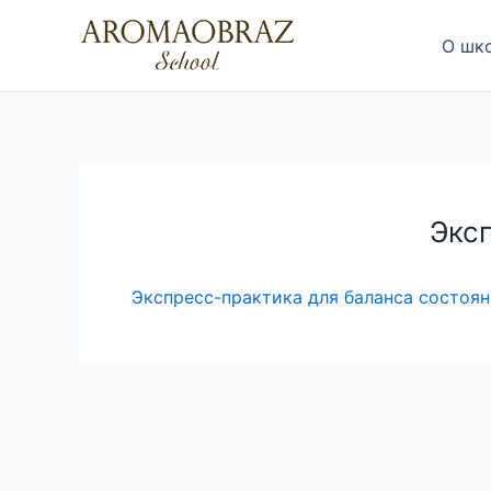
Перейти
к
О шк
содержимому
Экс
Экспресс-практика для баланса состоя
Навигация
по
записям