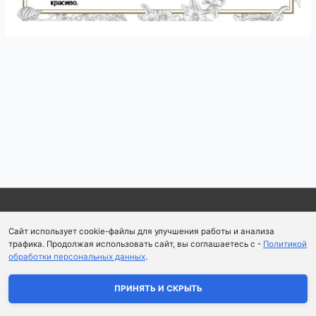
Навигация
по
записям
Copyright © 2026
Школа парфюмерного искусства и
Сайт использует cookie-файлы для улучшения работы и анализа
аромапсихологии Aromaobraz School
трафика. Продолжая использовать сайт, вы соглашаетесь с -
Политикой
обработки персональных данных
.
Политика конфиденциальности
|
Пользовательское
соглашение
ПРИНЯТЬ И СКРЫТЬ