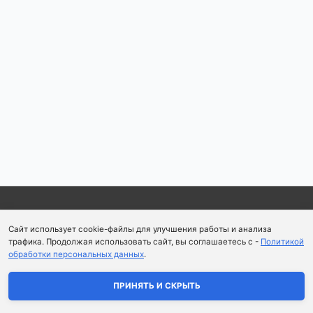
Copyright © 2026
Школа парфюмерного искусства и
Сайт использует cookie-файлы для улучшения работы и анализа
аромапсихологии Aromaobraz School
трафика. Продолжая использовать сайт, вы соглашаетесь с -
Политикой
обработки персональных данных
.
Политика конфиденциальности
|
Пользовательское
соглашение
ПРИНЯТЬ И СКРЫТЬ