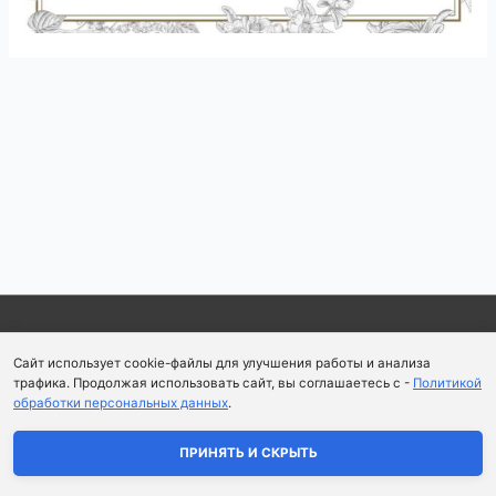
Навигация
по
записям
Copyright © 2026
Школа парфюмерного искусства и
Сайт использует cookie-файлы для улучшения работы и анализа
аромапсихологии Aromaobraz School
трафика. Продолжая использовать сайт, вы соглашаетесь с -
Политикой
обработки персональных данных
.
Политика конфиденциальности
|
Пользовательское
соглашение
ПРИНЯТЬ И СКРЫТЬ