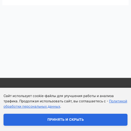
Навигация
по
записям
Copyright © 2026
Школа парфюмерного искусства и
Сайт использует cookie-файлы для улучшения работы и анализа
аромапсихологии Aromaobraz School
трафика. Продолжая использовать сайт, вы соглашаетесь с -
Политикой
обработки персональных данных
.
Политика конфиденциальности
|
Пользовательское
соглашение
ПРИНЯТЬ И СКРЫТЬ