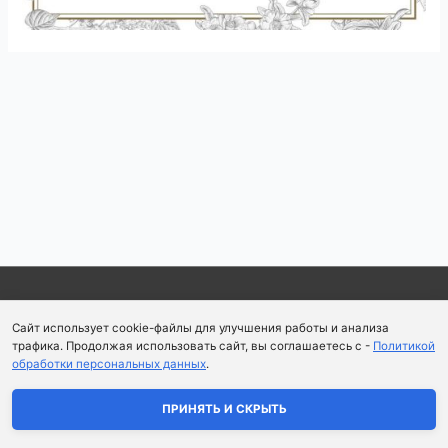
Навигация
по
записям
Copyright © 2026
Школа парфюмерного искусства и
Сайт использует cookie-файлы для улучшения работы и анализа
аромапсихологии Aromaobraz School
трафика. Продолжая использовать сайт, вы соглашаетесь с -
Политикой
обработки персональных данных
.
Политика конфиденциальности
|
Пользовательское
соглашение
ПРИНЯТЬ И СКРЫТЬ