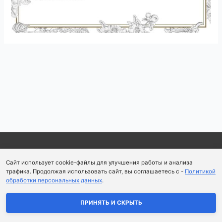
Навигация
по
записям
Copyright © 2026
Школа парфюмерного искусства и
Сайт использует cookie-файлы для улучшения работы и анализа
аромапсихологии Aromaobraz School
трафика. Продолжая использовать сайт, вы соглашаетесь с -
Политикой
обработки персональных данных
.
Политика конфиденциальности
|
Пользовательское
соглашение
ПРИНЯТЬ И СКРЫТЬ