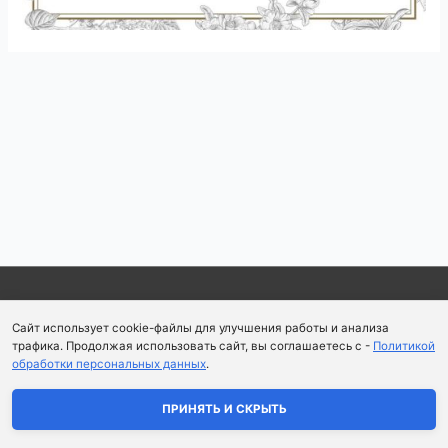
Навигация
по
записям
Copyright © 2026
Школа парфюмерного искусства и
Сайт использует cookie-файлы для улучшения работы и анализа
аромапсихологии Aromaobraz School
трафика. Продолжая использовать сайт, вы соглашаетесь с -
Политикой
обработки персональных данных
.
Политика конфиденциальности
|
Пользовательское
соглашение
ПРИНЯТЬ И СКРЫТЬ