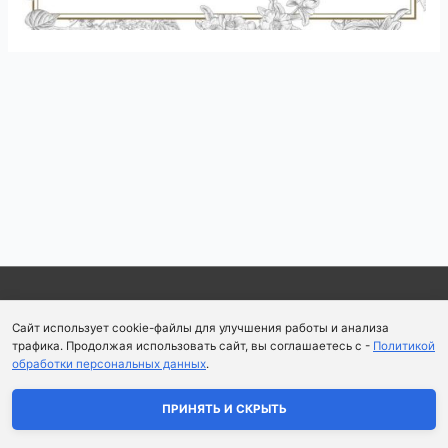
Навигация
по
записям
Copyright © 2026
Школа парфюмерного искусства и
Сайт использует cookie-файлы для улучшения работы и анализа
аромапсихологии Aromaobraz School
трафика. Продолжая использовать сайт, вы соглашаетесь с -
Политикой
обработки персональных данных
.
Политика конфиденциальности
|
Пользовательское
соглашение
ПРИНЯТЬ И СКРЫТЬ