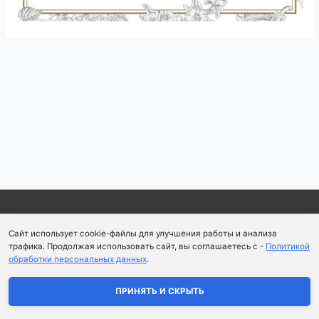
Навигация
по
записям
Copyright © 2026
Школа парфюмерного искусства и
Сайт использует cookie-файлы для улучшения работы и анализа
аромапсихологии Aromaobraz School
трафика. Продолжая использовать сайт, вы соглашаетесь с -
Политикой
обработки персональных данных
.
Политика конфиденциальности
|
Пользовательское
соглашение
ПРИНЯТЬ И СКРЫТЬ