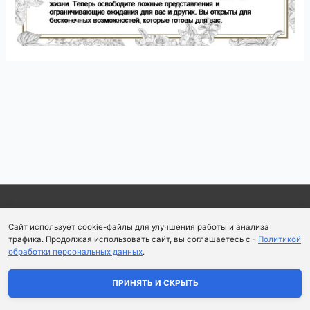
Навигация
по
записям
Copyright © 2026
Школа парфюмерного искусства и
Сайт использует cookie-файлы для улучшения работы и анализа
аромапсихологии Aromaobraz School
трафика. Продолжая использовать сайт, вы соглашаетесь с -
Политикой
обработки персональных данных
.
Политика конфиденциальности
|
Пользовательское
соглашение
ПРИНЯТЬ И СКРЫТЬ