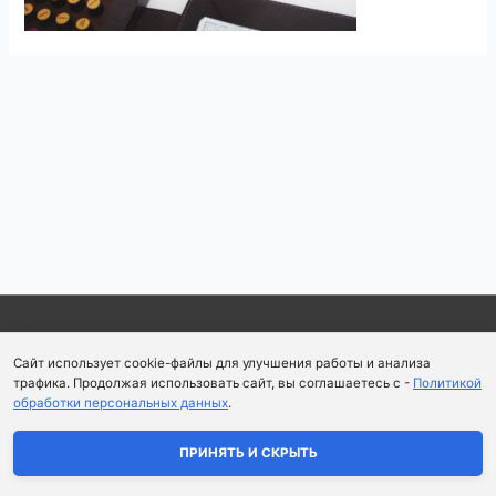
Навигация
по
записям
Copyright © 2026
Школа парфюмерного искусства и
Сайт использует cookie-файлы для улучшения работы и анализа
аромапсихологии Aromaobraz School
трафика. Продолжая использовать сайт, вы соглашаетесь с -
Политикой
обработки персональных данных
.
Политика конфиденциальности
|
Пользовательское
соглашение
ПРИНЯТЬ И СКРЫТЬ