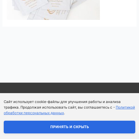
Навигация
по
записям
Copyright © 2026
Школа парфюмерного искусства и
Сайт использует cookie-файлы для улучшения работы и анализа
аромапсихологии Aromaobraz School
трафика. Продолжая использовать сайт, вы соглашаетесь с -
Политикой
обработки персональных данных
.
Политика конфиденциальности
|
Пользовательское
соглашение
ПРИНЯТЬ И СКРЫТЬ