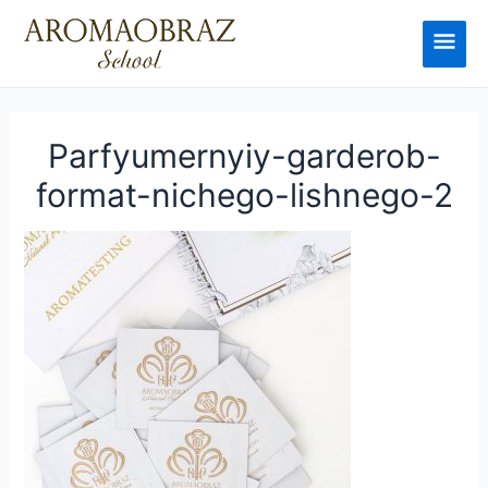
Перейти
к
Глав
содержимому
мен
Parfyumernyiy-garderob-
format-nichego-lishnego-2