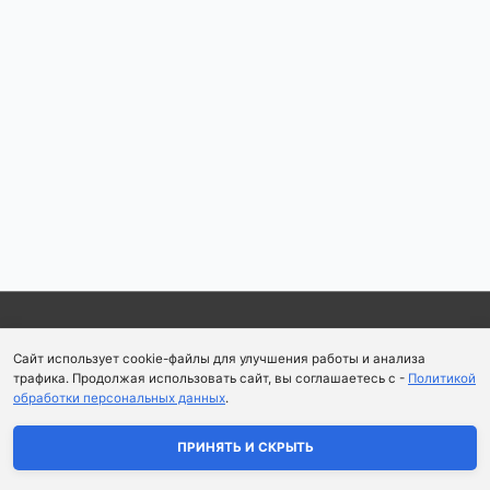
Copyright © 2026
Школа парфюмерного искусства и
Сайт использует cookie-файлы для улучшения работы и анализа
аромапсихологии Aromaobraz School
трафика. Продолжая использовать сайт, вы соглашаетесь с -
Политикой
обработки персональных данных
.
Политика конфиденциальности
|
Пользовательское
соглашение
ПРИНЯТЬ И СКРЫТЬ