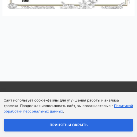
Навигация
по
записям
Copyright © 2026
Школа парфюмерного искусства и
Сайт использует cookie-файлы для улучшения работы и анализа
аромапсихологии Aromaobraz School
трафика. Продолжая использовать сайт, вы соглашаетесь с -
Политикой
обработки персональных данных
.
Политика конфиденциальности
|
Пользовательское
соглашение
ПРИНЯТЬ И СКРЫТЬ