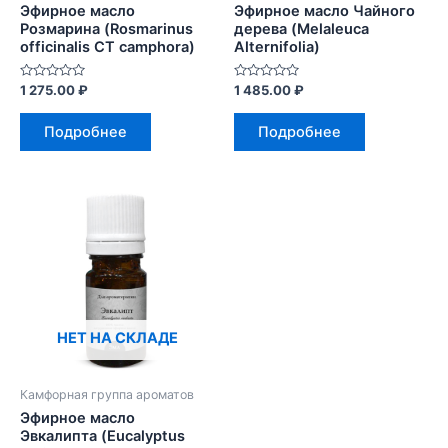
Эфирное масло
Эфирное масло Чайного
Розмарина (Rosmarinus
дерева (Melaleuca
officinalis CT camphоrа)
Alternifolia)
Оценка
Оценка
1 275.00
₽
1 485.00
₽
0
0
из
из
5
5
Подробнее
Подробнее
НЕТ НА СКЛАДЕ
Камфорная группа ароматов
Эфирное масло
Эвкалипта (Eucalyptus