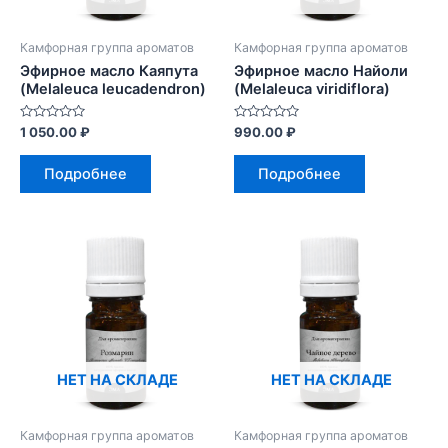
Камфорная группа ароматов
Камфорная группа ароматов
Эфирное масло Каяпута
Эфирное масло Найоли
(Melaleuca leucadendron)
(Melaleuca viridiflora)
Оценка
Оценка
1 050.00
₽
990.00
₽
0
0
из
из
5
5
Подробнее
Подробнее
НЕТ НА СКЛАДЕ
НЕТ НА СКЛАДЕ
Камфорная группа ароматов
Камфорная группа ароматов