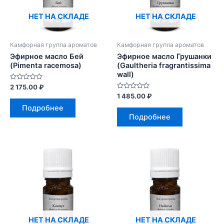
НЕТ НА СКЛАДЕ
НЕТ НА СКЛАДЕ
Камфорная группа ароматов
Камфорная группа ароматов
Эфирное масло Бей
Эфирное масло Грушанки
(Pimenta racemosa)
(Gaultheria fragrantissima
wall)
Оценка
2 175.00
₽
0
Оценка
1 485.00
₽
из
0
5
Подробнее
из
5
Подробнее
НЕТ НА СКЛАДЕ
НЕТ НА СКЛАДЕ