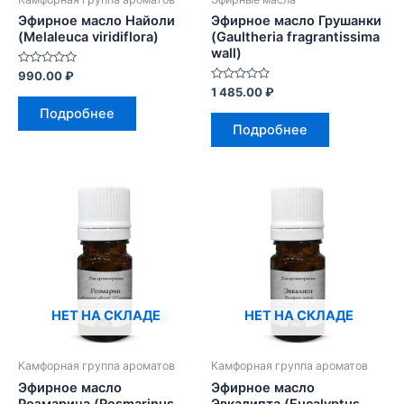
Эфирное масло Найоли
Эфирное масло Грушанки
(Melaleuca viridiflora)
(Gaultheria fragrantissima
wall)
Оценка
990.00
₽
0
Оценка
1 485.00
₽
из
0
5
Подробнее
из
5
Подробнее
НЕТ НА СКЛАДЕ
НЕТ НА СКЛАДЕ
Камфорная группа ароматов
Камфорная группа ароматов
Эфирное масло
Эфирное масло
Розмарина (Rosmarinus
Эвкалипта (Eucalyptus