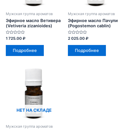
Мужская группа ароматов
Мужская группа ароматов
Эфирное масло Ветивера
Эфирное масло Пачули
(Vetiveria zizanioides)
(Pogostemon cablin)
Оценка
Оценка
1 725.00
₽
2 025.00
₽
0
0
из
из
5
5
Подробнее
Подробнее
НЕТ НА СКЛАДЕ
Мужская группа ароматов