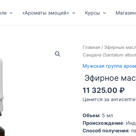
оле
«Ароматы эмоций»
Курсы
Магазин
Главная
/
Эфирные мас
Сандала (Santalum albu
Мужская группа аром
Эфирное мас
11 325.00
₽
Ценится за антисепт
Объем
: 5 мл
Происхождение
: Ин
Способ получения
: 