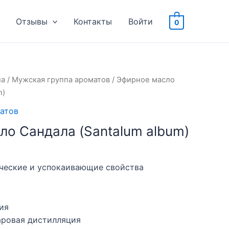
Отзывы
Контакты
Войти
0
ла
/
Мужская группа ароматов
/ Эфирное масло
m)
атов
ло Сандала (Santalum album)
ические и успокаивающие свойства
дия
паровая дистилляция