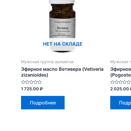
НЕТ НА СКЛАДЕ
Мужская группа ароматов
Мужская г
Эфирное масло Ветивера (Vetiveria
Эфирное
zizanioides)
(Pogoste
Оценка
Оценка
1 725.00
₽
2 025.00
0
0
из
из
5
5
Подробнее
Подр