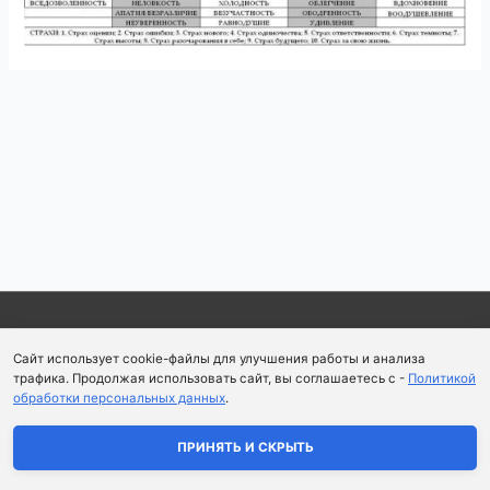
Навигация
по
записям
Copyright © 2026
Школа парфюмерного искусства и
Сайт использует cookie-файлы для улучшения работы и анализа
аромапсихологии Aromaobraz School
трафика. Продолжая использовать сайт, вы соглашаетесь с -
Политикой
обработки персональных данных
.
Политика конфиденциальности
|
Пользовательское
соглашение
ПРИНЯТЬ И СКРЫТЬ