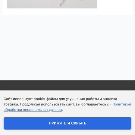
Навигация
по
записям
Copyright © 2026
Школа парфюмерного искусства и
Сайт использует cookie-файлы для улучшения работы и анализа
аромапсихологии Aromaobraz School
трафика. Продолжая использовать сайт, вы соглашаетесь с -
Политикой
обработки персональных данных
.
Политика конфиденциальности
|
Пользовательское
соглашение
ПРИНЯТЬ И СКРЫТЬ