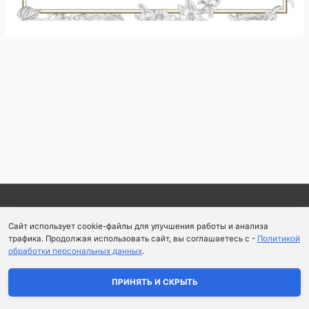
Навигация
по
записям
Copyright © 2026
Школа парфюмерного искусства и
Сайт использует cookie-файлы для улучшения работы и анализа
аромапсихологии Aromaobraz School
трафика. Продолжая использовать сайт, вы соглашаетесь с -
Политикой
обработки персональных данных
.
Политика конфиденциальности
|
Пользовательское
соглашение
ПРИНЯТЬ И СКРЫТЬ