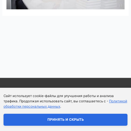
Навигация
по
записям
Copyright © 2026
Школа парфюмерного искусства и
Сайт использует cookie-файлы для улучшения работы и анализа
аромапсихологии Aromaobraz School
трафика. Продолжая использовать сайт, вы соглашаетесь с -
Политикой
обработки персональных данных
.
Политика конфиденциальности
|
Пользовательское
соглашение
ПРИНЯТЬ И СКРЫТЬ