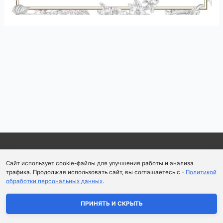
Навигация
по
записям
Copyright © 2026
Школа парфюмерного искусства и
Сайт использует cookie-файлы для улучшения работы и анализа
аромапсихологии Aromaobraz School
трафика. Продолжая использовать сайт, вы соглашаетесь с -
Политикой
обработки персональных данных
.
Политика конфиденциальности
|
Пользовательское
соглашение
ПРИНЯТЬ И СКРЫТЬ