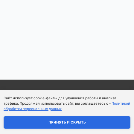
Навигация
по
записям
Copyright © 2026
Школа парфюмерного искусства и
Сайт использует cookie-файлы для улучшения работы и анализа
аромапсихологии Aromaobraz School
трафика. Продолжая использовать сайт, вы соглашаетесь с -
Политикой
обработки персональных данных
.
Политика конфиденциальности
|
Пользовательское
соглашение
ПРИНЯТЬ И СКРЫТЬ