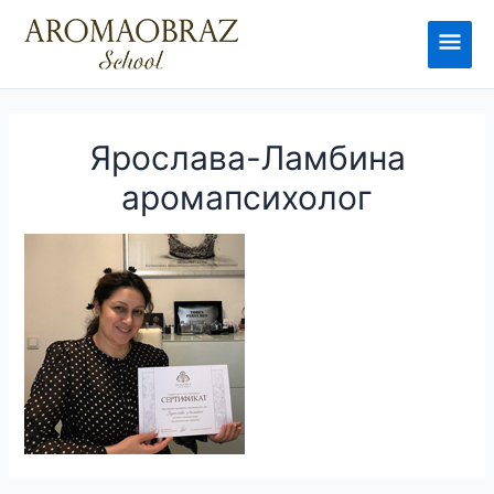
Перейти
к
Глав
содержимому
мен
Ярослава-Ламбина
аромапсихолог