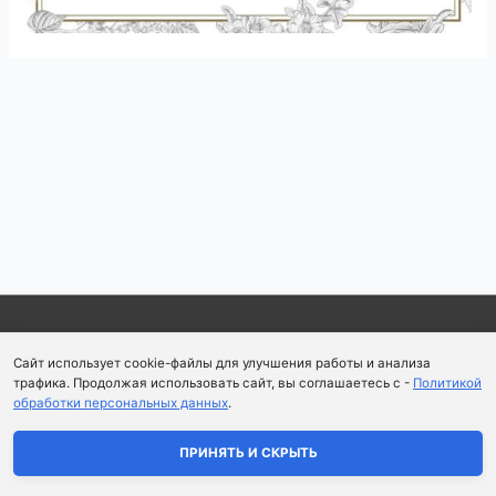
Навигация
по
записям
Copyright © 2026
Школа парфюмерного искусства и
Сайт использует cookie-файлы для улучшения работы и анализа
аромапсихологии Aromaobraz School
трафика. Продолжая использовать сайт, вы соглашаетесь с -
Политикой
обработки персональных данных
.
Политика конфиденциальности
|
Пользовательское
соглашение
ПРИНЯТЬ И СКРЫТЬ